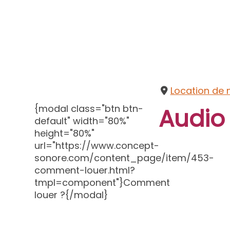
Location de 
{modal class="btn btn-
Audio
default" width="80%"
height="80%"
url="https://www.concept-
sonore.com/content_page/item/453-
comment-louer.html?
tmpl=component"}Comment
louer ?{/modal}