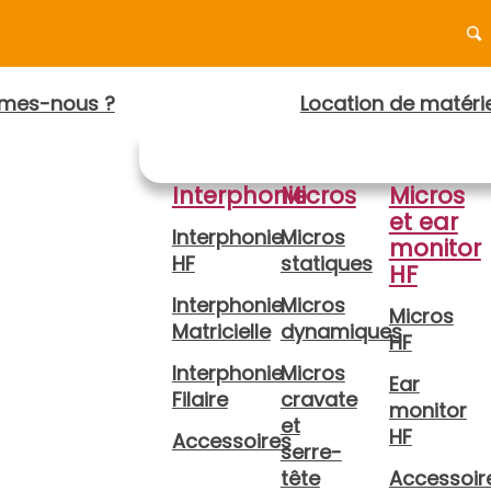
mes-nous ?
Location de matérie
Interphonie
Micros
Micros
et ear
Interphonie
Micros
monitor
HF
statiques
HF
Interphonie
Micros
Micros
Matricielle
dynamiques
HF
Interphonie
Micros
Ear
Filaire
cravate
monitor
et
HF
Accessoires
serre-
tête
Accessoir