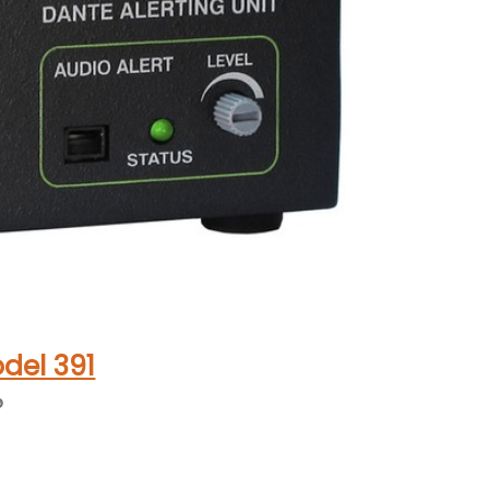
del 391
®