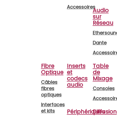
Accessoires
Audio
sur
Réseau
Ethersoun
Dante
Accessoir
Fibre
Inserts
Table
Optique
et
de
codecs
Mixage
Câbles
audio
fibres
Consoles
optiques
Accessoir
Interfaces
et kits
Périphériques
Diffusion