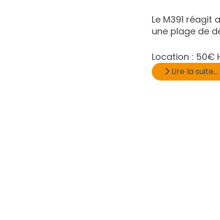
Le M391 réagit 
une plage de dét
Location :
50€ H
Lire la suite...