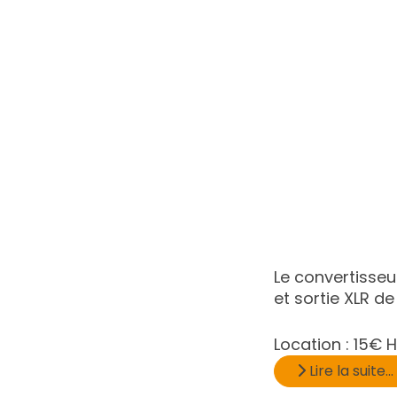
Le convertisse
et sortie XLR d
Location :
15€ H
Lire la suite...