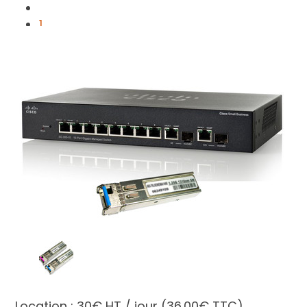
1
2
3
4
5
Location :
30€ HT / jour
(36.00€ TTC)