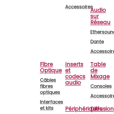
Accessoires
Audio
sur
Réseau
Ethersoun
Dante
Accessoir
Fibre
Inserts
Table
Optique
et
de
codecs
Mixage
Câbles
audio
fibres
Consoles
optiques
Accessoir
Interfaces
et kits
Périphériques
Diffusion