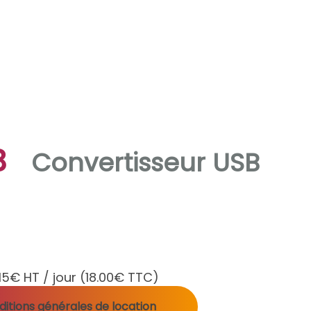
B
Convertisseur USB
15€ HT / jour
(18.00€ TTC)
itions générales de location