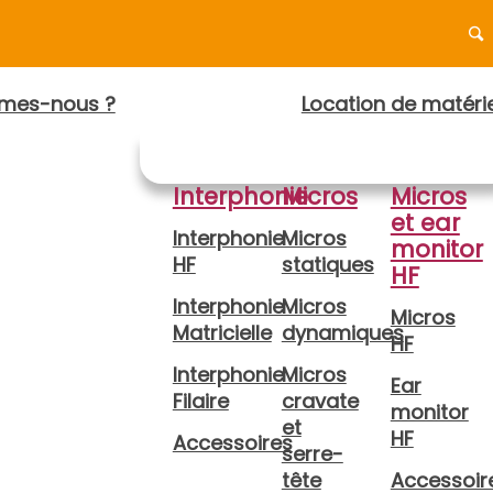
mes-nous ?
Location de matérie
Interphonie
Micros
Micros
et ear
Interphonie
Micros
monitor
HF
statiques
HF
Interphonie
Micros
Micros
Matricielle
dynamiques
HF
Interphonie
Micros
Ear
Filaire
cravate
monitor
et
HF
Accessoires
serre-
tête
Accessoir