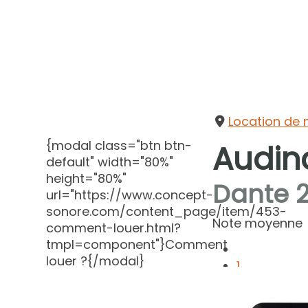
Location de 
{modal class="btn btn-
Audin
default" width="80%"
height="80%"
Dante 
url="https://www.concept-
sonore.com/content_page/item/453-
Note moyenne
comment-louer.html?
tmpl=component"}Comment
louer ?{/modal}
1
2
3