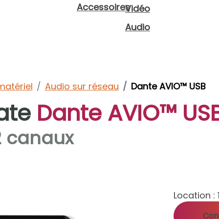
Accessoires
Vidéo
Audio
matériel
Audio sur réseau
Dante AVIO™ USB
ate
Dante AVIO™ US
2 canaux
Location :
Cond