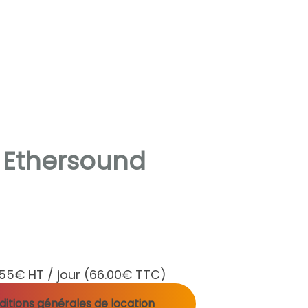
e Ethersound
55€ HT / jour
(66.00€ TTC)
itions générales de location