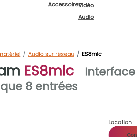
Accessoires
Vidéo
Audio
matériel
Audio sur réseau
ES8mic
ram
ES8mic
Interfac
que 8 entrées
Location :
Cond