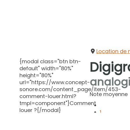
Location de 
{modal class="btn btn-
Digig
default" width="80%"
height="80%"
analogi
url="https://www.concept-
sonore.com/content_page/item/453-
Note moyenne
comment-louer.html?
tmpl=component"}Comment
louer ?{/modal}
1
2
3