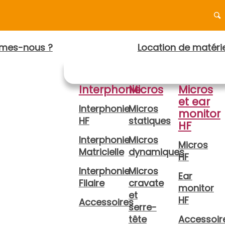
mes-nous ?
Location de matérie
Interphonie
Micros
Micros
et ear
Interphonie
Micros
monitor
HF
statiques
HF
Interphonie
Micros
Micros
Matricielle
dynamiques
HF
Interphonie
Micros
Ear
Filaire
cravate
monitor
et
HF
Accessoires
serre-
tête
Accessoir