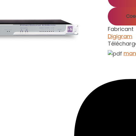
Coef
Fabricant
Digigram
Téléchar
manu