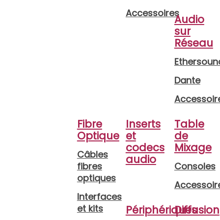
Accessoires
Audio
sur
Réseau
Ethersoun
Dante
Accessoir
Fibre
Inserts
Table
Optique
et
de
codecs
Mixage
Câbles
audio
fibres
Consoles
optiques
Accessoir
Interfaces
et kits
Périphériques
Diffusion